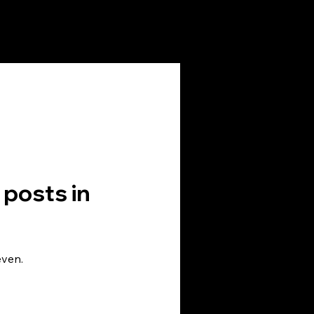
r te
 posts in
even.