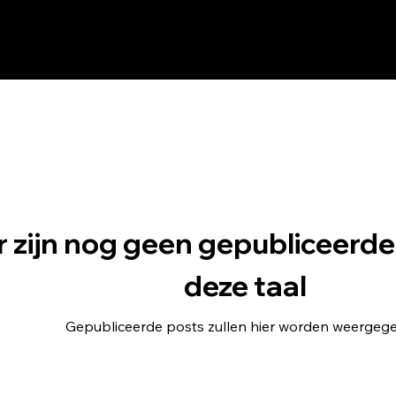
ct met u op om u verde
n.
k in de tussentijd onze
erichten voor meer
tingtips en -trucs!
r zijn nog geen gepubliceerde
deze taal
Gepubliceerde posts zullen hier worden weergeg